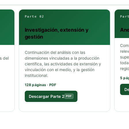
Parte 02
Par
Investigación, extensión y
Ane
gestión
Comp
rele
Continuación del análisis con las
supe
s del
dimensiones vinculadas a la producción
toda
científica, las actividades de extensión y
regi
vinculación con el medio, y la gestión
institucional.
5 pá
128 páginas · PDF
De
Descargar Parte 2
PDF