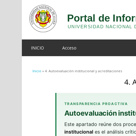
INICIO
Acceso
Se encuentra usted aquí
Inicio
» 4. Autoevaluación institucional y acreditaciones
4. 
TRANSPARENCIA PROACTIVA
Autoevaluación instit
Este apartado reúne dos proces
institucional
es el análisis crí