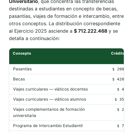
Universitario
, que concentra las transferencias
destinadas a estudiantes en concepto de becas,
pasantías, viajes de formación e intercambio, entre
otros conceptos. La distribución correspondiente
al Ejercicio 2025 asciende a
$ 712.222.468
y se
detalla a continuación:
Concepto
Crédito as
Pasantías
$ 200.22
Becas
$ 420.00
Viajes curriculares — viáticos docentes
$ 4.20
Viajes curriculares — viáticos alumnos
$ 35.00
Viajes complementarios de formación
$ 2.20
universitaria
Programa de Intercambio Estudiantil
$ 7.00