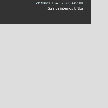
Teléfonos: +54 (02323) 445100
Guía de internos UNLu