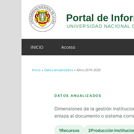
INICIO
Acceso
Se encuentra usted aquí
Inicio
»
Datos anualizados
» Años 2019-2020
DATOS ANUALIZADOS
Dimensiones de la gestión institucio
enlaza al documento o sistema corr
1
Recursos
2
Producción Institucio