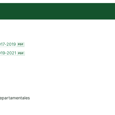
017‑2019
019‑2021
Departamentales