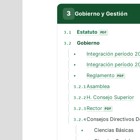
3
Gobierno y Gestión
Estatuto
3.1
Gobierno
3.2
Integración período 2
•
Integración período 2
•
Reglamento
•
Asamblea
3.2.1
H. Consejo Superior
3.2.2
Rector
3.2.3
Consejos Directivos 
3.2.4
Ciencias Básicas
•