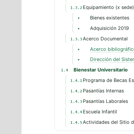
Equipamiento (x sede)
1.3.2
Bienes existentes
•
Adquisición 2019
•
Acerco Documental
1.3.3
Acerco bibliográfi
•
Dirección del Sist
•
Bienestar Universitario
1.4
Programa de Becas Est
1.4.1
Pasantías Internas
1.4.2
Pasantías Laborales
1.4.3
Escuela Infantil
1.4.4
Actividades del Sitio d
1.4.5